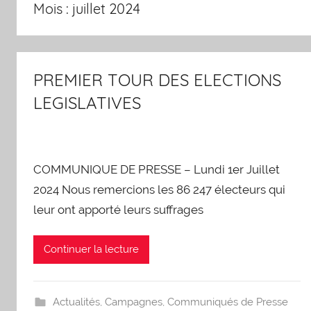
Mois :
juillet 2024
écologique
!
PREMIER TOUR DES ELECTIONS
LEGISLATIVES
COMMUNIQUE DE PRESSE – Lundi 1er Juillet
2024 Nous remercions les 86 247 électeurs qui
leur ont apporté leurs suffrages
Continuer la lecture
Actualités
,
Campagnes
,
Communiqués de Presse