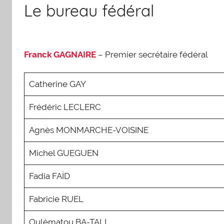
Le bureau fédéral
écologique
!
Franck GAGNAIRE
– Premier secrétaire fédéral
Catherine GAY
Frédéric LECLERC
Agnès MONMARCHE-VOISINE
Michel GUEGUEN
Fadia FAÏD
Fabricie RUEL
Oulématou BA-TALL