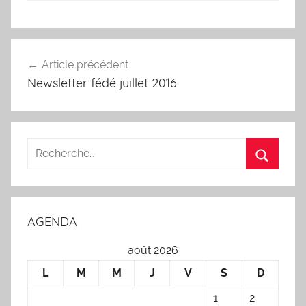
Navigation
Article précédent
de
Newsletter fédé juillet 2016
l’article
AGENDA
août 2026
L
M
M
J
V
S
D
1
2