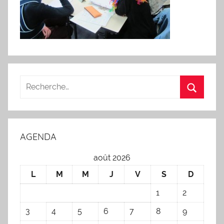
AGENDA
août 2026
L
M
M
J
V
S
D
1
2
3
4
5
6
7
8
9