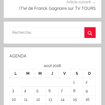
Article suivant
ITW de Franck Gagnaire sur TV TOURS
AGENDA
août 2026
L
M
M
J
V
S
D
1
2
3
4
5
6
7
8
9
10
11
12
13
14
15
16